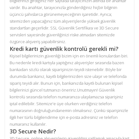
bilgilerinizi girdiğiniz her sayfada tarayıcınızın altında bir anahtar
vardır. Bu anahtar, tarayıcınızla gönderdiğiniz hiçbir bilginin
üçüncü şahıslarca görünemeyeceğinin işaretidir. Ayrıca;
sitemizden yapacağınız tüm alışverişlerde yüksek güvenlik
standartları geçerlidir. SSL Güvenlik Sertifikası ve 3D Secure
servisleri sayesinde güvenliğinizi riske atmadan sitemizde
özgürce alışveriş yapabilirsiniz.
Kredi kartı güvenlik kontrolü gerekli mi?
Kişisel bilgilerinizin güvenliği bizim için en önemli konulardan biri.
Bu nedenle kredi kartıyla yaptığınız alışverişler sırasında bazen
bankadan sözlü olarak siparişinizin teyidi istenebilir. Böyle bir
durumda bankanız, kayıtlı bilgilerinizden size ulaşır ve telefonda
sipariş teyidi alır. Bunun için, bankanızda kayıtlı bulunan kişisel
bilgilerinizi güncel tutmanızı öneririz.Unutmayın! Güvenlik
kontrolü sırasında telefon numaranıza ulaşılamazsa siparişiniz
iptal edilebilir. Sitemize'e üye olurken verdiğiniz telefon
numarasının doğruluğundanemin olmalısınız. Çünkü siparişinizle
ilgili her türlü bilgilendirme için e-posta adresiniz ve telefon
numaranız kullanılır.
3D Secure Nedir?
3D Secure, online alışverişlerin güvenliğini sağlamak amacıyla kart